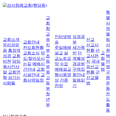
특
교
별
회
사
학
역
교
엘
인터넷방
성경공
교회소개
유
선교
림
교회안내
송
부
우리의믿
치
선교사
서
전도회현황
주일예배
새가족
음
흠정역
부
현황
선
원
교회소식
약
설교
설
반
단
교
성경
교회
초
교사편
백
도/찾아오시
교노트요
계별성
회
비젼
담임
등
지
국내
만
는길
예배시
약
수요
경공부
앨
목사인사
부
외선교
명
간안내
교회
예배설교
구역집
범
말
교회연
중
현황
군
구
시설안내
교
행사동영
회안내
혁
섬기는
고
선교앨
령
회사역일정
상
간증
말씀읽
사람들
등
범
운
찬양
기
부
동
청
전
년
도
부
활
동