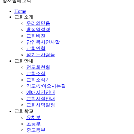
성서침례교회
Home
교회소개
우리의믿음
흠정역성경
교회비젼
담임목사인사말
교회연혁
섬기는사람들
교회안내
전도회현황
교회소식
교회소식2
약도/찾아오시는길
예배시간안내
교회시설안내
교회사역일정
교회학교
유치부
초등부
중고등부