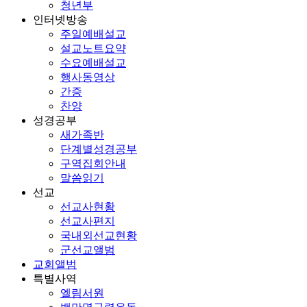
청년부
인터넷방송
주일예배설교
설교노트요약
수요예배설교
행사동영상
간증
찬양
성경공부
새가족반
단계별성경공부
구역집회안내
말씀읽기
선교
선교사현황
선교사편지
국내외선교현황
군선교앨범
교회앨범
특별사역
엘림서원