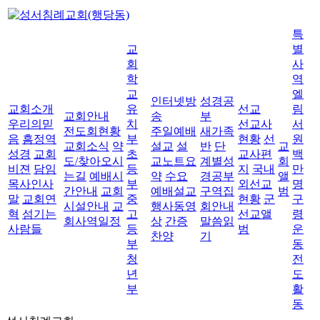
특
교
별
회
사
학
역
교
엘
인터넷방
성경공
교회소개
유
선교
림
교회안내
송
부
우리의믿
치
선교사
서
전도회현황
주일예배
새가족
음
흠정역
부
현황
선
원
교회소식
약
설교
설
반
단
교
성경
교회
초
교사편
백
도/찾아오시
교노트요
계별성
회
비젼
담임
등
지
국내
만
는길
예배시
약
수요
경공부
앨
목사인사
부
외선교
명
간안내
교회
예배설교
구역집
범
말
교회연
중
현황
군
구
시설안내
교
행사동영
회안내
혁
섬기는
고
선교앨
령
회사역일정
상
간증
말씀읽
사람들
등
범
운
찬양
기
부
동
청
전
년
도
부
활
동