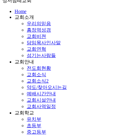
성서침례교회
Home
교회소개
우리의믿음
흠정역성경
교회비젼
담임목사인사말
교회연혁
섬기는사람들
교회안내
전도회현황
교회소식
교회소식2
약도/찾아오시는길
예배시간안내
교회시설안내
교회사역일정
교회학교
유치부
초등부
중고등부