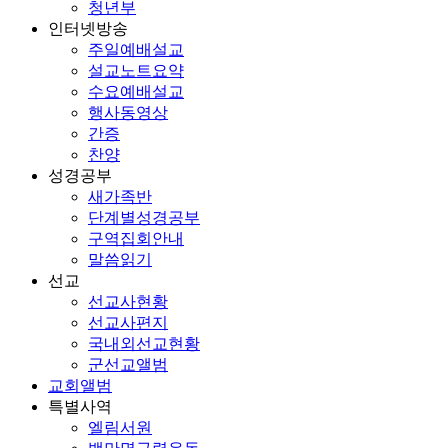
청년부
인터넷방송
주일예배설교
설교노트요약
수요예배설교
행사동영상
간증
찬양
성경공부
새가족반
단계별성경공부
구역집회안내
말씀읽기
선교
선교사현황
선교사편지
국내외선교현황
군선교앨범
교회앨범
특별사역
엘림서원